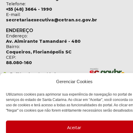
Telefone:
+55 (48) 3664 - 1990
E-mail:
secretariaexecutiva@cetran.sc.gov.br
ENDEREÇO
Endereço:
Av. Almirante Tamandaré - 480
Bairro:
Coqueiros, Florianópolis SC
CEP:
88.080-160
Política de privacidade
Gerenciar Cookies
Copyright © 2023 Todos os Direitos Reservados SC - Governo de
Utilizamos cookies para aprimorar sua experiência de navegação no portal de
Santa Catarina |
Desenvolvedor - DITI/DETRAN
serviços do estado de Santa Catarina. Ao clicar em “Aceitar”, você concorda c
uso de cookies e terá acesso a todas as funcionalidades do portal. Ao clicar e
"Negar" os cookies que não forem estritamente necessários serão desativados
Aceitar