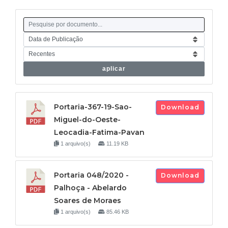
aplicar
Portaria-367-19-Sao-
Download
Miguel-do-Oeste-
Leocadia-Fatima-Pavan
1 arquivo(s)
11.19 KB
Portaria 048/2020 -
Download
Palhoça - Abelardo
Soares de Moraes
1 arquivo(s)
85.46 KB