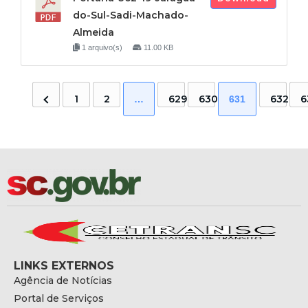
do-Sul-Sadi-Machado-
Almeida
1 arquivo(s)
11.00 KB
1
2
629
630
632
6
…
631
LINKS EXTERNOS
Agência de Notícias
Portal de Serviços