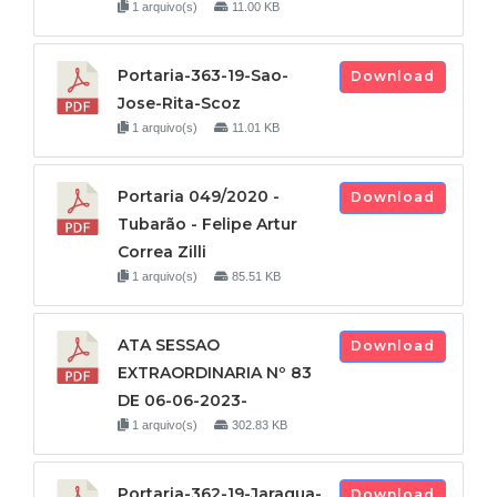
1 arquivo(s)
11.00 KB
Portaria-363-19-Sao-
Download
Jose-Rita-Scoz
1 arquivo(s)
11.01 KB
Portaria 049/2020 -
Download
Tubarão - Felipe Artur
Correa Zilli
1 arquivo(s)
85.51 KB
ATA SESSAO
Download
EXTRAORDINARIA Nº 83
DE 06-06-2023-
1 arquivo(s)
302.83 KB
Portaria-362-19-Jaragua-
Download