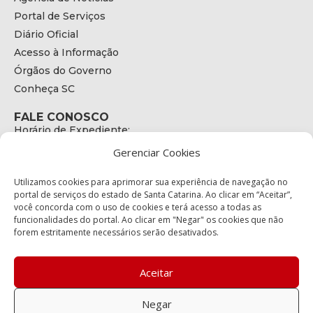
Portal de Serviços
Diário Oficial
Acesso à Informação
Órgãos do Governo
Conheça SC
FALE CONOSCO
Horário de Expediente:
das 08h às 17h de Segunda a Sexta
Gerenciar Cookies
Telefone:
+55 (48) 3664 - 1990
E-mail:
Utilizamos cookies para aprimorar sua experiência de navegação no
secretariaexecutiva@cetran.sc.gov.br
portal de serviços do estado de Santa Catarina. Ao clicar em “Aceitar”,
você concorda com o uso de cookies e terá acesso a todas as
ENDEREÇO
funcionalidades do portal. Ao clicar em "Negar" os cookies que não
Endereço:
forem estritamente necessários serão desativados.
Av. Almirante Tamandaré - 480
Bairro:
Coqueiros, Florianópolis SC
Aceitar
CEP:
88.080-160
Negar