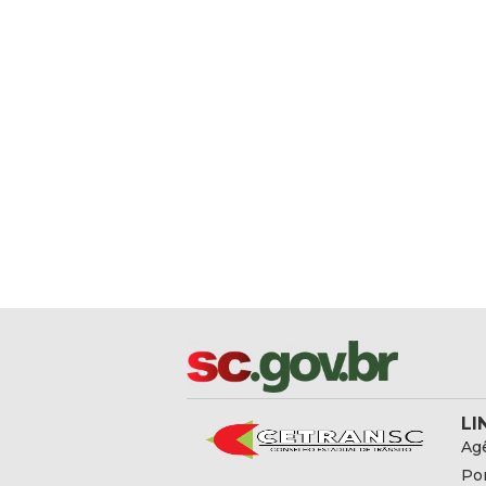
LI
Agê
Por