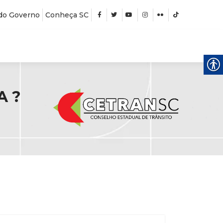
do Governo
Conheça SC
A ?