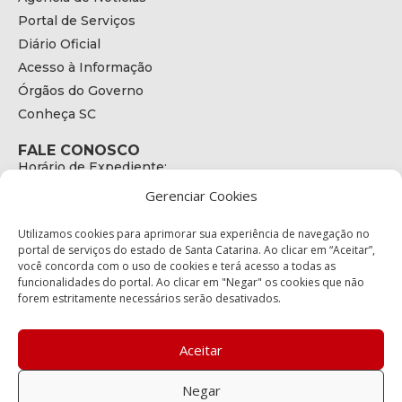
Portal de Serviços
Diário Oficial
Acesso à Informação
Órgãos do Governo
Conheça SC
FALE CONOSCO
Horário de Expediente:
das 08h às 17h de Segunda a Sexta
Gerenciar Cookies
Telefone:
+55 (48) 3664 - 1990
E-mail:
Utilizamos cookies para aprimorar sua experiência de navegação no
secretariaexecutiva@cetran.sc.gov.br
portal de serviços do estado de Santa Catarina. Ao clicar em “Aceitar”,
você concorda com o uso de cookies e terá acesso a todas as
ENDEREÇO
funcionalidades do portal. Ao clicar em "Negar" os cookies que não
Endereço:
forem estritamente necessários serão desativados.
Av. Almirante Tamandaré - 480
Bairro:
Coqueiros, Florianópolis SC
Aceitar
CEP:
88.080-160
Negar