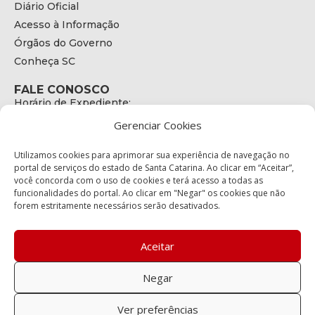
Diário Oficial
Acesso à Informação
Órgãos do Governo
Conheça SC
FALE CONOSCO
Horário de Expediente:
das 08h às 17h de Segunda a Sexta
Gerenciar Cookies
Telefone:
+55 (48) 3664 - 1990
E-mail:
Utilizamos cookies para aprimorar sua experiência de navegação no
secretariaexecutiva@cetran.sc.gov.br
portal de serviços do estado de Santa Catarina. Ao clicar em “Aceitar”,
você concorda com o uso de cookies e terá acesso a todas as
ENDEREÇO
funcionalidades do portal. Ao clicar em "Negar" os cookies que não
Endereço:
forem estritamente necessários serão desativados.
Av. Almirante Tamandaré - 480
Bairro:
Coqueiros, Florianópolis SC
Aceitar
CEP:
88.080-160
Negar
Política de privacidade
Ver preferências