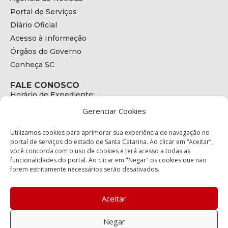
Portal de Serviços
Diário Oficial
Acesso à Informação
Órgãos do Governo
Conheça SC
FALE CONOSCO
Horário de Expediente:
das 08h às 17h de Segunda a Sexta
Gerenciar Cookies
Telefone:
+55 (48) 3664 - 1990
E-mail:
Utilizamos cookies para aprimorar sua experiência de navegação no
secretariaexecutiva@cetran.sc.gov.br
portal de serviços do estado de Santa Catarina. Ao clicar em “Aceitar”,
você concorda com o uso de cookies e terá acesso a todas as
ENDEREÇO
funcionalidades do portal. Ao clicar em "Negar" os cookies que não
Endereço:
forem estritamente necessários serão desativados.
Av. Almirante Tamandaré - 480
Bairro:
Coqueiros, Florianópolis SC
Aceitar
CEP:
88.080-160
Negar