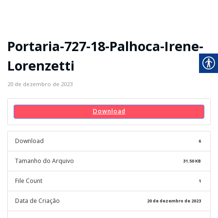
Portaria-727-18-Palhoca-Irene-
Lorenzetti
20 de dezembro de 2023
Download
Download
6
Tamanho do Arquivo
31.50 KB
File Count
1
Data de Criação
20 de dezembro de 2023