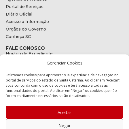
Portal de Serviços
Diário Oficial
Acesso à Informação
Órgãos do Governo
Conheça SC
FALE CONOSCO
Horário de Expediente:
das 08h às 17h de Segunda a Sexta
Gerenciar Cookies
Telefone:
+55 (48) 3664 - 1990
E-mail:
Utilizamos cookies para aprimorar sua experiência de navegação no
secretariaexecutiva@cetran.sc.gov.br
portal de serviços do estado de Santa Catarina. Ao clicar em “Aceitar”,
você concorda com o uso de cookies e terá acesso a todas as
ENDEREÇO
funcionalidades do portal. Ao clicar em "Negar" os cookies que não
Endereço:
forem estritamente necessários serão desativados.
Av. Almirante Tamandaré - 480
Bairro:
Coqueiros, Florianópolis SC
Aceitar
CEP:
88.080-160
Negar