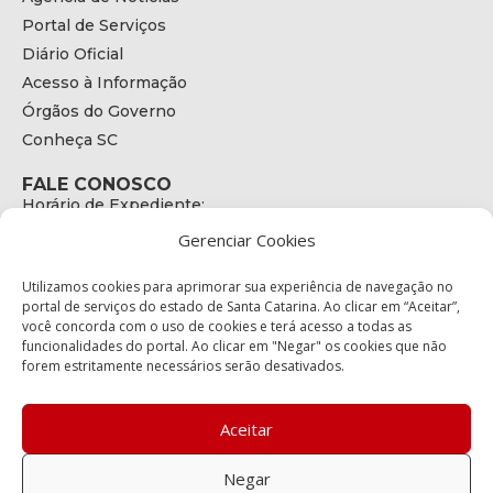
Portal de Serviços
Diário Oficial
Acesso à Informação
Órgãos do Governo
Conheça SC
FALE CONOSCO
Horário de Expediente:
das 08h às 17h de Segunda a Sexta
Gerenciar Cookies
Telefone:
+55 (48) 3664 - 1990
E-mail:
Utilizamos cookies para aprimorar sua experiência de navegação no
secretariaexecutiva@cetran.sc.gov.br
portal de serviços do estado de Santa Catarina. Ao clicar em “Aceitar”,
você concorda com o uso de cookies e terá acesso a todas as
ENDEREÇO
funcionalidades do portal. Ao clicar em "Negar" os cookies que não
Endereço:
forem estritamente necessários serão desativados.
Av. Almirante Tamandaré - 480
Bairro:
Coqueiros, Florianópolis SC
Aceitar
CEP:
88.080-160
Negar