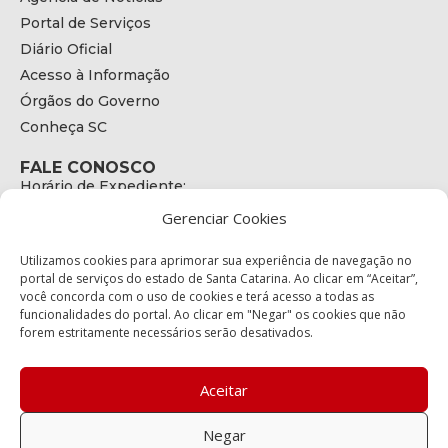
Portal de Serviços
Diário Oficial
Acesso à Informação
Órgãos do Governo
Conheça SC
FALE CONOSCO
Horário de Expediente:
das 08h às 17h de Segunda a Sexta
Gerenciar Cookies
Telefone:
+55 (48) 3664 - 1990
E-mail:
Utilizamos cookies para aprimorar sua experiência de navegação no
secretariaexecutiva@cetran.sc.gov.br
portal de serviços do estado de Santa Catarina. Ao clicar em “Aceitar”,
você concorda com o uso de cookies e terá acesso a todas as
ENDEREÇO
funcionalidades do portal. Ao clicar em "Negar" os cookies que não
Endereço:
forem estritamente necessários serão desativados.
Av. Almirante Tamandaré - 480
Bairro:
Coqueiros, Florianópolis SC
Aceitar
CEP:
88.080-160
Negar