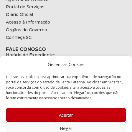
Portal de Serviços
Diário Oficial
Acesso à Informação
Órgãos do Governo
Conheça SC
FALE CONOSCO
Horário de Expediente:
das 08h às 17h de Segunda a Sexta
Gerenciar Cookies
Telefone:
+55 (48) 3664 - 1990
E-mail:
Utilizamos cookies para aprimorar sua experiência de navegação no
secretariaexecutiva@cetran.sc.gov.br
portal de serviços do estado de Santa Catarina. Ao clicar em “Aceitar”,
você concorda com o uso de cookies e terá acesso a todas as
ENDEREÇO
funcionalidades do portal. Ao clicar em "Negar" os cookies que não
Endereço:
forem estritamente necessários serão desativados.
Av. Almirante Tamandaré - 480
Bairro:
Coqueiros, Florianópolis SC
Aceitar
CEP:
88.080-160
Negar