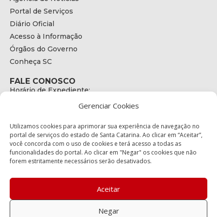
Portal de Serviços
Diário Oficial
Acesso à Informação
Órgãos do Governo
Conheça SC
FALE CONOSCO
Horário de Expediente:
das 08h às 17h de Segunda a Sexta
Gerenciar Cookies
Telefone:
+55 (48) 3664 - 1990
E-mail:
Utilizamos cookies para aprimorar sua experiência de navegação no
secretariaexecutiva@cetran.sc.gov.br
portal de serviços do estado de Santa Catarina. Ao clicar em “Aceitar”,
você concorda com o uso de cookies e terá acesso a todas as
ENDEREÇO
funcionalidades do portal. Ao clicar em "Negar" os cookies que não
Endereço:
forem estritamente necessários serão desativados.
Av. Almirante Tamandaré - 480
Bairro:
Coqueiros, Florianópolis SC
Aceitar
CEP:
88.080-160
Negar