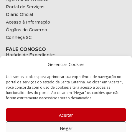
Portal de Serviços
Diário Oficial
Acesso à Informação
Órgãos do Governo
Conheça SC
FALE CONOSCO
Horário de Expediente:
das 08h às 17h de Segunda a Sexta
Gerenciar Cookies
Telefone:
+55 (48) 3664 - 1990
E-mail:
Utilizamos cookies para aprimorar sua experiência de navegação no
secretariaexecutiva@cetran.sc.gov.br
portal de serviços do estado de Santa Catarina. Ao clicar em “Aceitar”,
você concorda com o uso de cookies e terá acesso a todas as
ENDEREÇO
funcionalidades do portal. Ao clicar em "Negar" os cookies que não
Endereço:
forem estritamente necessários serão desativados.
Av. Almirante Tamandaré - 480
Bairro:
Coqueiros, Florianópolis SC
Aceitar
CEP:
88.080-160
Negar