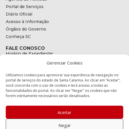
Portal de Serviços
Diário Oficial
Acesso à Informação
Órgãos do Governo
Conheça SC
FALE CONOSCO
Horário de Expediente:
das 08h às 17h de Segunda a Sexta
Gerenciar Cookies
Telefone:
+55 (48) 3664 - 1990
E-mail:
Utilizamos cookies para aprimorar sua experiência de navegação no
secretariaexecutiva@cetran.sc.gov.br
portal de serviços do estado de Santa Catarina. Ao clicar em “Aceitar”,
você concorda com o uso de cookies e terá acesso a todas as
ENDEREÇO
funcionalidades do portal. Ao clicar em "Negar" os cookies que não
Endereço:
forem estritamente necessários serão desativados.
Av. Almirante Tamandaré - 480
Bairro:
Coqueiros, Florianópolis SC
Aceitar
CEP:
88.080-160
Negar