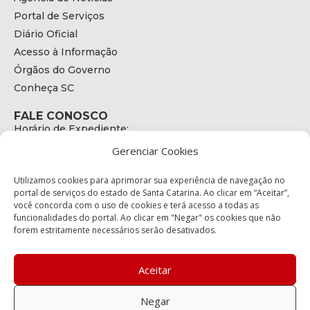
Portal de Serviços
Diário Oficial
Acesso à Informação
Órgãos do Governo
Conheça SC
FALE CONOSCO
Horário de Expediente:
das 08h às 17h de Segunda a Sexta
Gerenciar Cookies
Telefone:
+55 (48) 3664 - 1990
E-mail:
Utilizamos cookies para aprimorar sua experiência de navegação no
secretariaexecutiva@cetran.sc.gov.br
portal de serviços do estado de Santa Catarina. Ao clicar em “Aceitar”,
você concorda com o uso de cookies e terá acesso a todas as
ENDEREÇO
funcionalidades do portal. Ao clicar em "Negar" os cookies que não
Endereço:
forem estritamente necessários serão desativados.
Av. Almirante Tamandaré - 480
Bairro:
Coqueiros, Florianópolis SC
Aceitar
CEP:
88.080-160
Negar