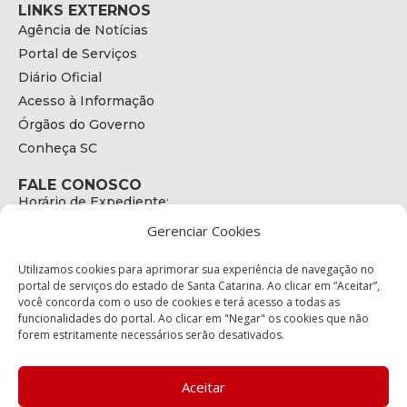
LINKS EXTERNOS
Agência de Notícias
Portal de Serviços
Diário Oficial
Acesso à Informação
Órgãos do Governo
Conheça SC
FALE CONOSCO
Horário de Expediente:
das 08h às 17h de Segunda a Sexta
Gerenciar Cookies
Telefone:
+55 (48) 3664 - 1990
E-mail:
Utilizamos cookies para aprimorar sua experiência de navegação no
secretariaexecutiva@cetran.sc.gov.br
portal de serviços do estado de Santa Catarina. Ao clicar em “Aceitar”,
você concorda com o uso de cookies e terá acesso a todas as
ENDEREÇO
funcionalidades do portal. Ao clicar em "Negar" os cookies que não
Endereço:
forem estritamente necessários serão desativados.
Av. Almirante Tamandaré - 480
Bairro:
Coqueiros, Florianópolis SC
Aceitar
CEP: