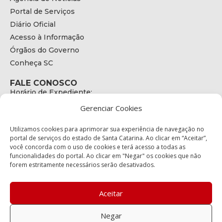
Portal de Serviços
Diário Oficial
Acesso à Informação
Órgãos do Governo
Conheça SC
FALE CONOSCO
Horário de Expediente:
das 08h às 17h de Segunda a Sexta
Gerenciar Cookies
Telefone:
+55 (48) 3664 - 1990
E-mail:
Utilizamos cookies para aprimorar sua experiência de navegação no
secretariaexecutiva@cetran.sc.gov.br
portal de serviços do estado de Santa Catarina. Ao clicar em “Aceitar”,
você concorda com o uso de cookies e terá acesso a todas as
ENDEREÇO
funcionalidades do portal. Ao clicar em "Negar" os cookies que não
Endereço:
forem estritamente necessários serão desativados.
Av. Almirante Tamandaré - 480
Bairro:
Coqueiros, Florianópolis SC
Aceitar
CEP:
88.080-160
Negar