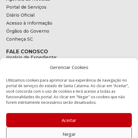
Portal de Serviços
Diário Oficial
Acesso à Informação
Órgãos do Governo
Conheça SC
FALE CONOSCO
Horário de Expediente:
das 08h às 17h de Segunda a Sexta
Gerenciar Cookies
Telefone:
+55 (48) 3664 - 1990
E-mail:
Utilizamos cookies para aprimorar sua experiência de navegação no
secretariaexecutiva@cetran.sc.gov.br
portal de serviços do estado de Santa Catarina. Ao clicar em “Aceitar”,
você concorda com o uso de cookies e terá acesso a todas as
ENDEREÇO
funcionalidades do portal. Ao clicar em "Negar" os cookies que não
Endereço:
forem estritamente necessários serão desativados.
Av. Almirante Tamandaré - 480
Bairro:
Coqueiros, Florianópolis SC
Aceitar
CEP:
88.080-160
Negar