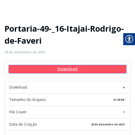
Portaria-49-_16-Itajai-Rodrigo-
de-Faveri
20 de dezembro de 2023
Download
Download
6
Tamanho do Arquivo
31.00 KB
File Count
1
Data de Criação
20 de dezembro de 2023