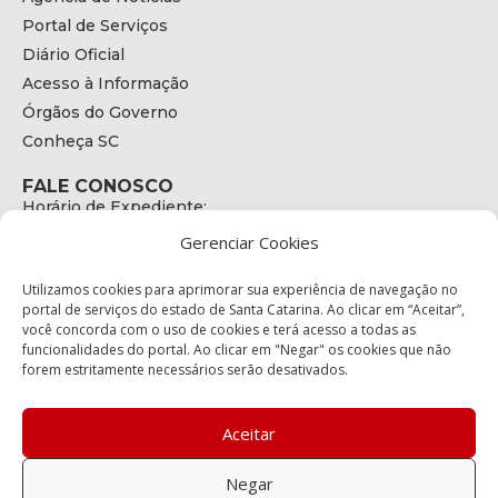
Portal de Serviços
Diário Oficial
Acesso à Informação
Órgãos do Governo
Conheça SC
FALE CONOSCO
Horário de Expediente:
das 08h às 17h de Segunda a Sexta
Gerenciar Cookies
Telefone:
+55 (48) 3664 - 1990
E-mail:
Utilizamos cookies para aprimorar sua experiência de navegação no
secretariaexecutiva@cetran.sc.gov.br
portal de serviços do estado de Santa Catarina. Ao clicar em “Aceitar”,
você concorda com o uso de cookies e terá acesso a todas as
ENDEREÇO
funcionalidades do portal. Ao clicar em "Negar" os cookies que não
Endereço:
forem estritamente necessários serão desativados.
Av. Almirante Tamandaré - 480
Bairro:
Coqueiros, Florianópolis SC
Aceitar
CEP:
88.080-160
Negar