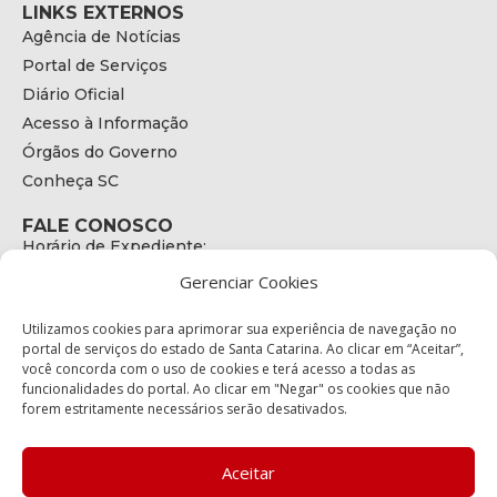
LINKS EXTERNOS
Agência de Notícias
Portal de Serviços
Diário Oficial
Acesso à Informação
Órgãos do Governo
Conheça SC
FALE CONOSCO
Horário de Expediente:
das 08h às 17h de Segunda a Sexta
Gerenciar Cookies
Telefone:
+55 (48) 3664 - 1990
E-mail:
Utilizamos cookies para aprimorar sua experiência de navegação no
secretariaexecutiva@cetran.sc.gov.br
portal de serviços do estado de Santa Catarina. Ao clicar em “Aceitar”,
você concorda com o uso de cookies e terá acesso a todas as
ENDEREÇO
funcionalidades do portal. Ao clicar em "Negar" os cookies que não
Endereço:
forem estritamente necessários serão desativados.
Av. Almirante Tamandaré - 480
Bairro:
Coqueiros, Florianópolis SC
Aceitar
CEP: