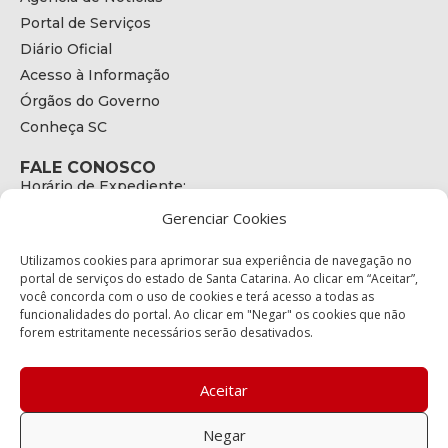
Portal de Serviços
Diário Oficial
Acesso à Informação
Órgãos do Governo
Conheça SC
FALE CONOSCO
Horário de Expediente:
das 08h às 17h de Segunda a Sexta
Gerenciar Cookies
Telefone:
+55 (48) 3664 - 1990
E-mail:
Utilizamos cookies para aprimorar sua experiência de navegação no
secretariaexecutiva@cetran.sc.gov.br
portal de serviços do estado de Santa Catarina. Ao clicar em “Aceitar”,
você concorda com o uso de cookies e terá acesso a todas as
ENDEREÇO
funcionalidades do portal. Ao clicar em "Negar" os cookies que não
Endereço:
forem estritamente necessários serão desativados.
Av. Almirante Tamandaré - 480
Bairro:
Coqueiros, Florianópolis SC
Aceitar
CEP:
88.080-160
Negar