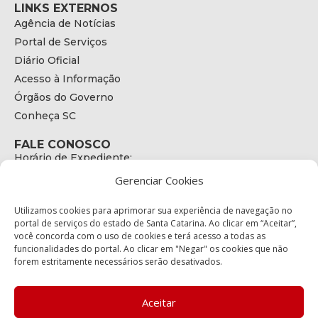
LINKS EXTERNOS
Agência de Notícias
Portal de Serviços
Diário Oficial
Acesso à Informação
Órgãos do Governo
Conheça SC
FALE CONOSCO
Horário de Expediente:
das 08h às 17h de Segunda a Sexta
Gerenciar Cookies
Telefone:
+55 (48) 3664 - 1990
E-mail:
Utilizamos cookies para aprimorar sua experiência de navegação no
secretariaexecutiva@cetran.sc.gov.br
portal de serviços do estado de Santa Catarina. Ao clicar em “Aceitar”,
você concorda com o uso de cookies e terá acesso a todas as
ENDEREÇO
funcionalidades do portal. Ao clicar em "Negar" os cookies que não
Endereço:
forem estritamente necessários serão desativados.
Av. Almirante Tamandaré - 480
Bairro:
Coqueiros, Florianópolis SC
Aceitar
CEP: