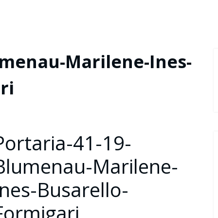
umenau-Marilene-Ines-
ri
Portaria-41-19-
Blumenau-Marilene-
Ines-Busarello-
Formigari