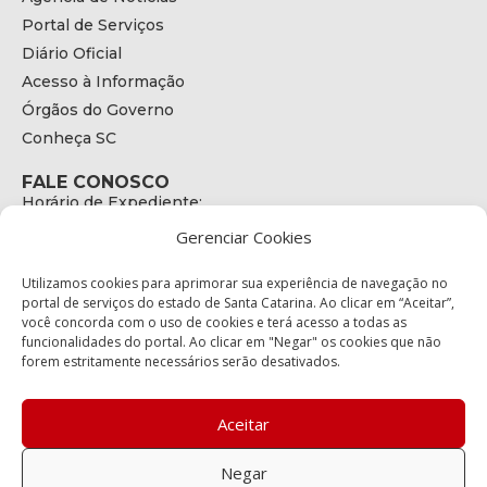
Portal de Serviços
Diário Oficial
Acesso à Informação
Órgãos do Governo
Conheça SC
FALE CONOSCO
Horário de Expediente:
das 08h às 17h de Segunda a Sexta
Gerenciar Cookies
Telefone:
+55 (48) 3664 - 1990
E-mail:
Utilizamos cookies para aprimorar sua experiência de navegação no
secretariaexecutiva@cetran.sc.gov.br
portal de serviços do estado de Santa Catarina. Ao clicar em “Aceitar”,
você concorda com o uso de cookies e terá acesso a todas as
ENDEREÇO
funcionalidades do portal. Ao clicar em "Negar" os cookies que não
Endereço:
forem estritamente necessários serão desativados.
Av. Almirante Tamandaré - 480
Bairro:
Coqueiros, Florianópolis SC
Aceitar
CEP:
88.080-160
Negar