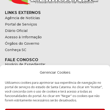
LINKS EXTERNOS
Agência de Notícias
Portal de Serviços
Diário Oficial
Acesso à Informação
Órgãos do Governo
Conheça SC
FALE CONOSCO
Horário de Expediente:
das 08h às 17h de Segunda a Sexta
Gerenciar Cookies
Telefone:
+55 (48) 3664 - 1990
E-mail:
Utilizamos cookies para aprimorar sua experiência de navegação no
secretariaexecutiva@cetran.sc.gov.br
portal de serviços do estado de Santa Catarina. Ao clicar em “Aceitar”,
você concorda com o uso de cookies e terá acesso a todas as
ENDEREÇO
funcionalidades do portal. Ao clicar em "Negar" os cookies que não
Endereço:
forem estritamente necessários serão desativados.
Av. Almirante Tamandaré - 480
Bairro: