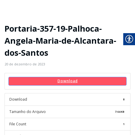
Portaria-357-19-Palhoca-
Angela-Maria-de-Alcantara-
dos-Santos
20 de dezembro de 2023
Download
Download
8
Tamanho do Arquivo
7.64 KB
File Count
1