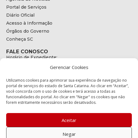
Portal de Serviços
Diário Oficial
Acesso à Informação
Órgãos do Governo
Conheça SC
FALE CONOSCO
Horário de Expediente:
das 08h às 17h de Segunda a Sexta
Gerenciar Cookies
Telefone:
+55 (48) 3664 - 1990
E-mail:
Utilizamos cookies para aprimorar sua experiência de navegação no
secretariaexecutiva@cetran.sc.gov.br
portal de serviços do estado de Santa Catarina. Ao clicar em “Aceitar”,
você concorda com o uso de cookies e terá acesso a todas as
ENDEREÇO
funcionalidades do portal. Ao clicar em "Negar" os cookies que não
Endereço:
forem estritamente necessários serão desativados.
Av. Almirante Tamandaré - 480
Bairro:
Coqueiros, Florianópolis SC
Aceitar
CEP:
88.080-160
Negar