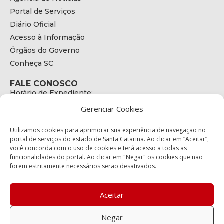
Portal de Serviços
Diário Oficial
Acesso à Informação
Órgãos do Governo
Conheça SC
FALE CONOSCO
Horário de Expediente:
das 08h às 17h de Segunda a Sexta
Gerenciar Cookies
Telefone:
+55 (48) 3664 - 1990
E-mail:
Utilizamos cookies para aprimorar sua experiência de navegação no
secretariaexecutiva@cetran.sc.gov.br
portal de serviços do estado de Santa Catarina. Ao clicar em “Aceitar”,
você concorda com o uso de cookies e terá acesso a todas as
ENDEREÇO
funcionalidades do portal. Ao clicar em "Negar" os cookies que não
Endereço:
forem estritamente necessários serão desativados.
Av. Almirante Tamandaré - 480
Bairro:
Coqueiros, Florianópolis SC
Aceitar
CEP:
88.080-160
Negar