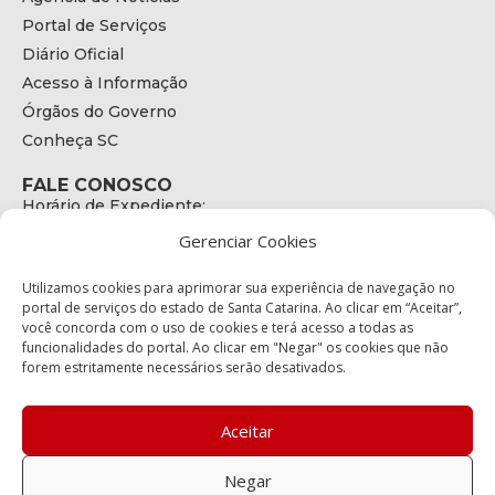
Portal de Serviços
Diário Oficial
Acesso à Informação
Órgãos do Governo
Conheça SC
FALE CONOSCO
Horário de Expediente:
das 08h às 17h de Segunda a Sexta
Gerenciar Cookies
Telefone:
+55 (48) 3664 - 1990
E-mail:
Utilizamos cookies para aprimorar sua experiência de navegação no
secretariaexecutiva@cetran.sc.gov.br
portal de serviços do estado de Santa Catarina. Ao clicar em “Aceitar”,
você concorda com o uso de cookies e terá acesso a todas as
ENDEREÇO
funcionalidades do portal. Ao clicar em "Negar" os cookies que não
Endereço:
forem estritamente necessários serão desativados.
Av. Almirante Tamandaré - 480
Bairro:
Coqueiros, Florianópolis SC
Aceitar
CEP:
88.080-160
Negar