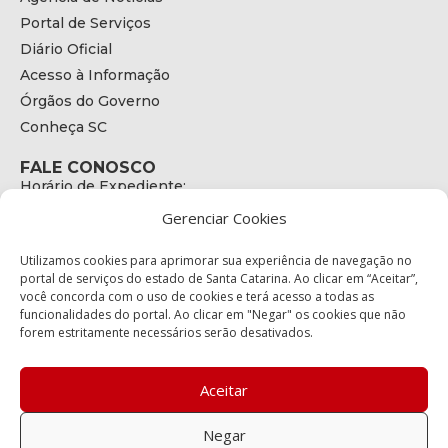
Portal de Serviços
Diário Oficial
Acesso à Informação
Órgãos do Governo
Conheça SC
FALE CONOSCO
Horário de Expediente:
das 08h às 17h de Segunda a Sexta
Gerenciar Cookies
Telefone:
+55 (48) 3664 - 1990
E-mail:
Utilizamos cookies para aprimorar sua experiência de navegação no
secretariaexecutiva@cetran.sc.gov.br
portal de serviços do estado de Santa Catarina. Ao clicar em “Aceitar”,
você concorda com o uso de cookies e terá acesso a todas as
ENDEREÇO
funcionalidades do portal. Ao clicar em "Negar" os cookies que não
Endereço:
forem estritamente necessários serão desativados.
Av. Almirante Tamandaré - 480
Bairro:
Coqueiros, Florianópolis SC
Aceitar
CEP:
88.080-160
Negar