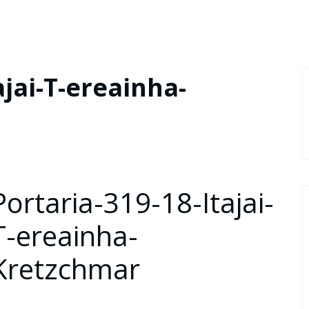
ajai-T-ereainha-
Portaria-319-18-Itajai-
T-ereainha-
Kretzchmar