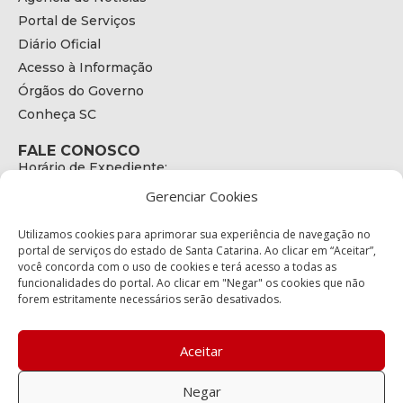
Portal de Serviços
Diário Oficial
Acesso à Informação
Órgãos do Governo
Conheça SC
FALE CONOSCO
Horário de Expediente:
das 08h às 17h de Segunda a Sexta
Gerenciar Cookies
Telefone:
+55 (48) 3664 - 1990
E-mail:
Utilizamos cookies para aprimorar sua experiência de navegação no
secretariaexecutiva@cetran.sc.gov.br
portal de serviços do estado de Santa Catarina. Ao clicar em “Aceitar”,
você concorda com o uso de cookies e terá acesso a todas as
ENDEREÇO
funcionalidades do portal. Ao clicar em "Negar" os cookies que não
Endereço:
forem estritamente necessários serão desativados.
Av. Almirante Tamandaré - 480
Bairro:
Coqueiros, Florianópolis SC
Aceitar
CEP:
88.080-160
Negar