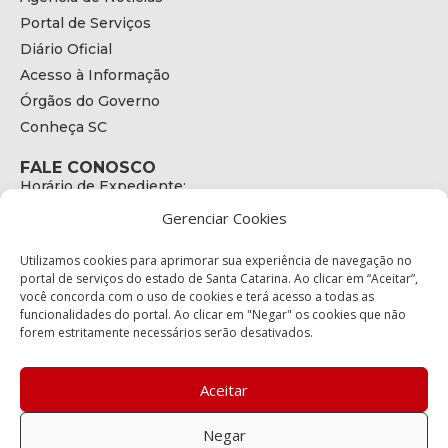
Portal de Serviços
Diário Oficial
Acesso à Informação
Órgãos do Governo
Conheça SC
FALE CONOSCO
Horário de Expediente:
das 08h às 17h de Segunda a Sexta
Gerenciar Cookies
Telefone:
+55 (48) 3664 - 1990
E-mail:
Utilizamos cookies para aprimorar sua experiência de navegação no
secretariaexecutiva@cetran.sc.gov.br
portal de serviços do estado de Santa Catarina. Ao clicar em “Aceitar”,
você concorda com o uso de cookies e terá acesso a todas as
ENDEREÇO
funcionalidades do portal. Ao clicar em "Negar" os cookies que não
Endereço:
forem estritamente necessários serão desativados.
Av. Almirante Tamandaré - 480
Bairro:
Coqueiros, Florianópolis SC
Aceitar
CEP:
88.080-160
Negar