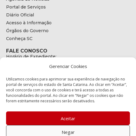
Portal de Serviços
Diário Oficial
Acesso à Informação
Órgãos do Governo
Conheça SC
FALE CONOSCO
Horário de Expediente:
das 08h às 17h de Segunda a Sexta
Gerenciar Cookies
Telefone:
+55 (48) 3664 - 1990
E-mail:
Utilizamos cookies para aprimorar sua experiência de navegação no
secretariaexecutiva@cetran.sc.gov.br
portal de serviços do estado de Santa Catarina. Ao clicar em “Aceitar”,
você concorda com o uso de cookies e terá acesso a todas as
ENDEREÇO
funcionalidades do portal. Ao clicar em "Negar" os cookies que não
Endereço:
forem estritamente necessários serão desativados.
Av. Almirante Tamandaré - 480
Bairro:
Coqueiros, Florianópolis SC
Aceitar
CEP:
88.080-160
Negar