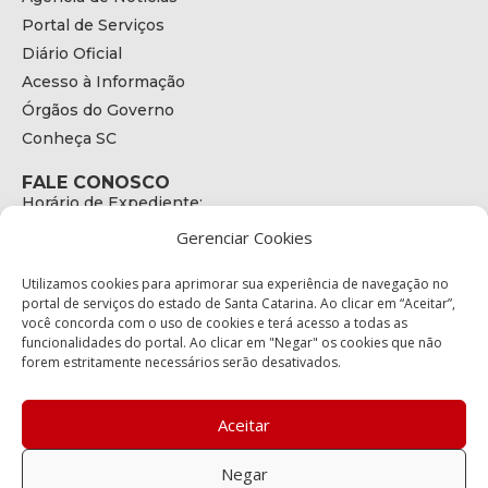
Portal de Serviços
Diário Oficial
Acesso à Informação
Órgãos do Governo
Conheça SC
FALE CONOSCO
Horário de Expediente:
das 08h às 17h de Segunda a Sexta
Gerenciar Cookies
Telefone:
+55 (48) 3664 - 1990
E-mail:
Utilizamos cookies para aprimorar sua experiência de navegação no
secretariaexecutiva@cetran.sc.gov.br
portal de serviços do estado de Santa Catarina. Ao clicar em “Aceitar”,
você concorda com o uso de cookies e terá acesso a todas as
ENDEREÇO
funcionalidades do portal. Ao clicar em "Negar" os cookies que não
Endereço:
forem estritamente necessários serão desativados.
Av. Almirante Tamandaré - 480
Bairro:
Coqueiros, Florianópolis SC
Aceitar
CEP:
88.080-160
Negar