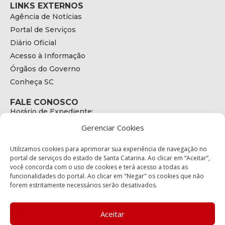
LINKS EXTERNOS
Agência de Notícias
Portal de Serviços
Diário Oficial
Acesso à Informação
Órgãos do Governo
Conheça SC
FALE CONOSCO
Horário de Expediente:
das 08h às 17h de Segunda a Sexta
Gerenciar Cookies
Telefone:
+55 (48) 3664 - 1990
E-mail:
Utilizamos cookies para aprimorar sua experiência de navegação no
secretariaexecutiva@cetran.sc.gov.br
portal de serviços do estado de Santa Catarina. Ao clicar em “Aceitar”,
você concorda com o uso de cookies e terá acesso a todas as
ENDEREÇO
funcionalidades do portal. Ao clicar em "Negar" os cookies que não
Endereço:
forem estritamente necessários serão desativados.
Av. Almirante Tamandaré - 480
Bairro:
Coqueiros, Florianópolis SC
Aceitar
CEP: