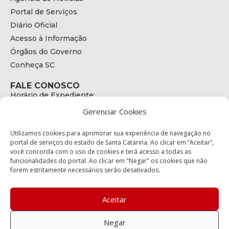
Portal de Serviços
Diário Oficial
Acesso à Informação
Órgãos do Governo
Conheça SC
FALE CONOSCO
Horário de Expediente:
das 08h às 17h de Segunda a Sexta
Gerenciar Cookies
Telefone:
+55 (48) 3664 - 1990
E-mail:
Utilizamos cookies para aprimorar sua experiência de navegação no
secretariaexecutiva@cetran.sc.gov.br
portal de serviços do estado de Santa Catarina. Ao clicar em “Aceitar”,
você concorda com o uso de cookies e terá acesso a todas as
ENDEREÇO
funcionalidades do portal. Ao clicar em "Negar" os cookies que não
Endereço:
forem estritamente necessários serão desativados.
Av. Almirante Tamandaré - 480
Bairro:
Coqueiros, Florianópolis SC
Aceitar
CEP:
88.080-160
Negar