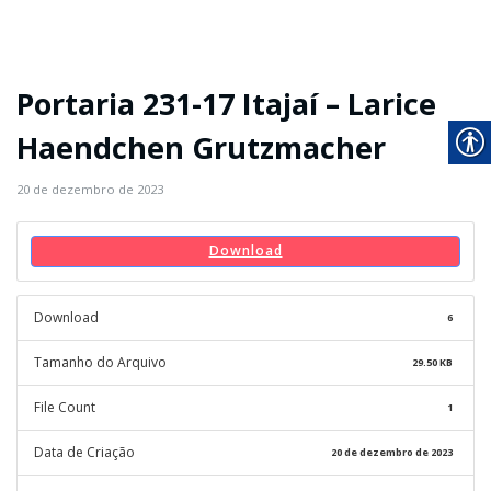
Portaria 231-17 Itajaí – Larice
Haendchen Grutzmacher
20 de dezembro de 2023
Download
Download
6
Tamanho do Arquivo
29.50 KB
File Count
1
Data de Criação
20 de dezembro de 2023