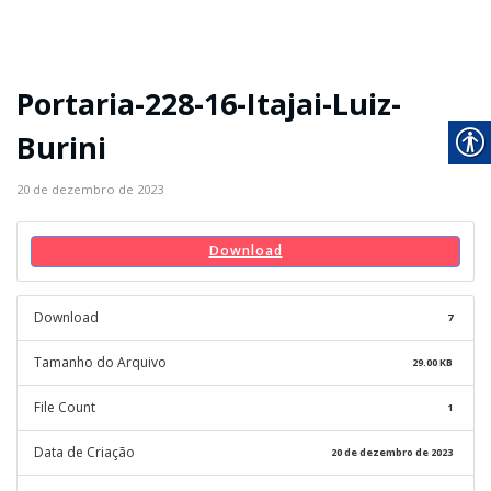
Portaria-228-16-Itajai-Luiz-
Burini
20 de dezembro de 2023
Download
Download
7
Tamanho do Arquivo
29.00 KB
File Count
1
Data de Criação
20 de dezembro de 2023