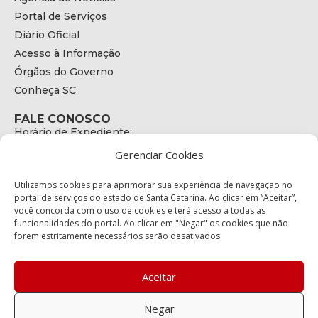
Portal de Serviços
Diário Oficial
Acesso à Informação
Órgãos do Governo
Conheça SC
FALE CONOSCO
Horário de Expediente:
das 08h às 17h de Segunda a Sexta
Gerenciar Cookies
Telefone:
+55 (48) 3664 - 1990
E-mail:
Utilizamos cookies para aprimorar sua experiência de navegação no
secretariaexecutiva@cetran.sc.gov.br
portal de serviços do estado de Santa Catarina. Ao clicar em “Aceitar”,
você concorda com o uso de cookies e terá acesso a todas as
ENDEREÇO
funcionalidades do portal. Ao clicar em "Negar" os cookies que não
Endereço:
forem estritamente necessários serão desativados.
Av. Almirante Tamandaré - 480
Bairro:
Coqueiros, Florianópolis SC
Aceitar
CEP:
88.080-160
Negar