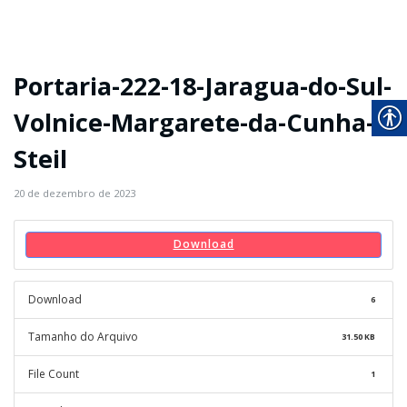
Portaria-222-18-Jaragua-do-Sul-
Volnice-Margarete-da-Cunha-
Steil
20 de dezembro de 2023
Download
Download
6
Tamanho do Arquivo
31.50 KB
File Count
1