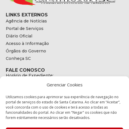
LINKS EXTERNOS
Agência de Notícias
Portal de Serviços
Diário Oficial
Acesso à Informação
Órgãos do Governo
Conheça SC
FALE CONOSCO
Horário de Expediente:
das 08h às 17h de Segunda a Sexta
Gerenciar Cookies
Telefone:
+55 (48) 3664 - 1990
E-mail:
Utilizamos cookies para aprimorar sua experiência de navegação no
secretariaexecutiva@cetran.sc.gov.br
portal de serviços do estado de Santa Catarina. Ao clicar em “Aceitar”,
você concorda com o uso de cookies e terá acesso a todas as
ENDEREÇO
funcionalidades do portal. Ao clicar em "Negar" os cookies que não
Endereço:
forem estritamente necessários serão desativados.
Av. Almirante Tamandaré - 480
Bairro: