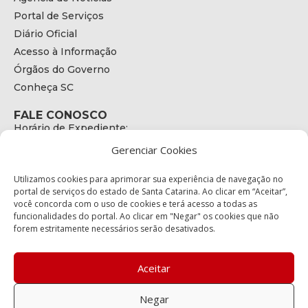
Portal de Serviços
Diário Oficial
Acesso à Informação
Órgãos do Governo
Conheça SC
FALE CONOSCO
Horário de Expediente:
das 08h às 17h de Segunda a Sexta
Gerenciar Cookies
Telefone:
+55 (48) 3664 - 1990
E-mail:
Utilizamos cookies para aprimorar sua experiência de navegação no
secretariaexecutiva@cetran.sc.gov.br
portal de serviços do estado de Santa Catarina. Ao clicar em “Aceitar”,
você concorda com o uso de cookies e terá acesso a todas as
ENDEREÇO
funcionalidades do portal. Ao clicar em "Negar" os cookies que não
Endereço:
forem estritamente necessários serão desativados.
Av. Almirante Tamandaré - 480
Bairro:
Coqueiros, Florianópolis SC
Aceitar
CEP:
88.080-160
Negar