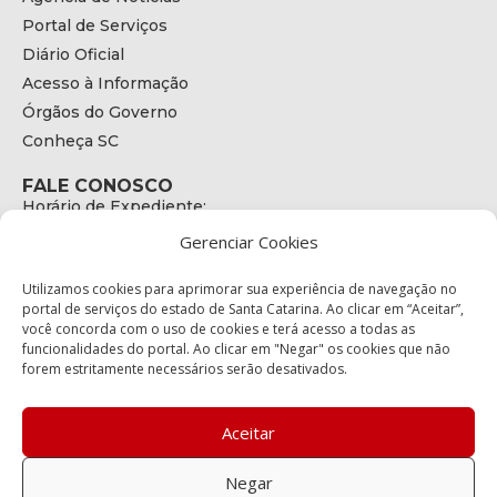
Portal de Serviços
Diário Oficial
Acesso à Informação
Órgãos do Governo
Conheça SC
FALE CONOSCO
Horário de Expediente:
das 08h às 17h de Segunda a Sexta
Gerenciar Cookies
Telefone:
+55 (48) 3664 - 1990
E-mail:
Utilizamos cookies para aprimorar sua experiência de navegação no
secretariaexecutiva@cetran.sc.gov.br
portal de serviços do estado de Santa Catarina. Ao clicar em “Aceitar”,
você concorda com o uso de cookies e terá acesso a todas as
ENDEREÇO
funcionalidades do portal. Ao clicar em "Negar" os cookies que não
Endereço:
forem estritamente necessários serão desativados.
Av. Almirante Tamandaré - 480
Bairro:
Coqueiros, Florianópolis SC
Aceitar
CEP:
88.080-160
Negar