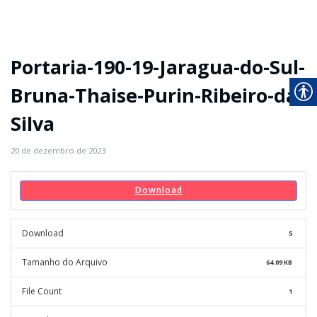
Portaria-190-19-Jaragua-do-Sul-
Bruna-Thaise-Purin-Ribeiro-da-
Silva
20 de dezembro de 2023
Download
Download
5
Tamanho do Arquivo
64.09 KB
File Count
1