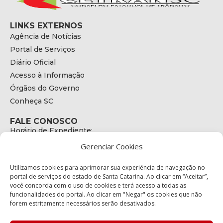
LINKS EXTERNOS
Agência de Notícias
Portal de Serviços
Diário Oficial
Acesso à Informação
Órgãos do Governo
Conheça SC
FALE CONOSCO
Horário de Expediente:
das 08h às 17h de Segunda a Sexta
Gerenciar Cookies
Telefone:
+55 (48) 3664 - 1990
E-mail:
Utilizamos cookies para aprimorar sua experiência de navegação no
secretariaexecutiva@cetran.sc.gov.br
portal de serviços do estado de Santa Catarina. Ao clicar em “Aceitar”,
você concorda com o uso de cookies e terá acesso a todas as
ENDEREÇO
funcionalidades do portal. Ao clicar em "Negar" os cookies que não
Endereço:
forem estritamente necessários serão desativados.
Av. Almirante Tamandaré - 480
Bairro: