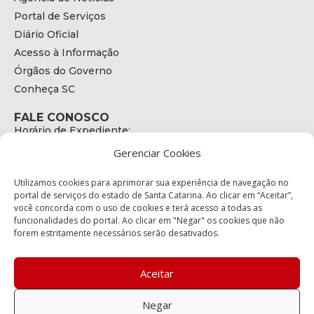
Portal de Serviços
Diário Oficial
Acesso à Informação
Órgãos do Governo
Conheça SC
FALE CONOSCO
Horário de Expediente:
das 08h às 17h de Segunda a Sexta
Gerenciar Cookies
Telefone:
+55 (48) 3664 - 1990
E-mail:
Utilizamos cookies para aprimorar sua experiência de navegação no
secretariaexecutiva@cetran.sc.gov.br
portal de serviços do estado de Santa Catarina. Ao clicar em “Aceitar”,
você concorda com o uso de cookies e terá acesso a todas as
ENDEREÇO
funcionalidades do portal. Ao clicar em "Negar" os cookies que não
Endereço:
forem estritamente necessários serão desativados.
Av. Almirante Tamandaré - 480
Bairro:
Coqueiros, Florianópolis SC
Aceitar
CEP:
88.080-160
Negar