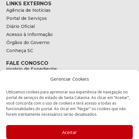
LINKS EXTERNOS
Agência de Notícias
Portal de Serviços
Diário Oficial
Acesso à Informação
Órgãos do Governo
Conheça SC
FALE CONOSCO
Horário de Expediente:
das 08h às 17h de Segunda a Sexta
Gerenciar Cookies
Telefone:
+55 (48) 3664 - 1990
E-mail:
Utilizamos cookies para aprimorar sua experiência de navegação no
secretariaexecutiva@cetran.sc.gov.br
portal de serviços do estado de Santa Catarina. Ao clicar em “Aceitar”,
você concorda com o uso de cookies e terá acesso a todas as
ENDEREÇO
funcionalidades do portal. Ao clicar em "Negar" os cookies que não
Endereço:
forem estritamente necessários serão desativados.
Av. Almirante Tamandaré - 480
Bairro:
Coqueiros, Florianópolis SC
Aceitar
CEP: