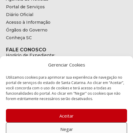
Portal de Serviços
Diário Oficial
Acesso à Informação
Órgãos do Governo
Conheça SC
FALE CONOSCO
Horário de Expediente:
das 08h às 17h de Segunda a Sexta
Gerenciar Cookies
Telefone:
+55 (48) 3664 - 1990
E-mail:
Utilizamos cookies para aprimorar sua experiência de navegação no
secretariaexecutiva@cetran.sc.gov.br
portal de serviços do estado de Santa Catarina. Ao clicar em “Aceitar”,
você concorda com o uso de cookies e terá acesso a todas as
ENDEREÇO
funcionalidades do portal. Ao clicar em "Negar" os cookies que não
Endereço:
forem estritamente necessários serão desativados.
Av. Almirante Tamandaré - 480
Bairro:
Coqueiros, Florianópolis SC
Aceitar
CEP:
88.080-160
Negar