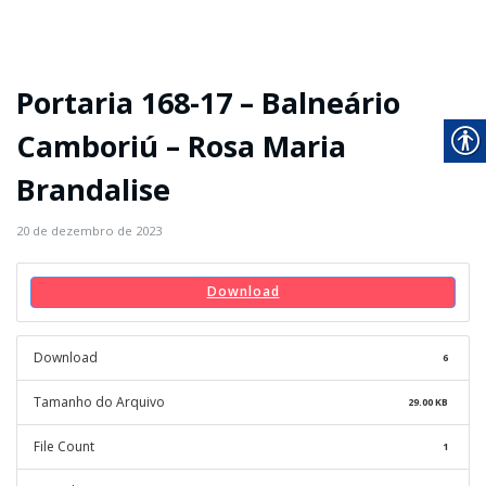
Portaria 168-17 – Balneário
Camboriú – Rosa Maria
Brandalise
20 de dezembro de 2023
Download
Download
6
Tamanho do Arquivo
29.00 KB
File Count
1