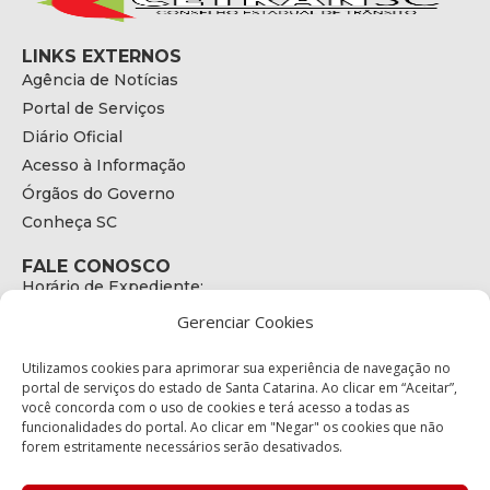
LINKS EXTERNOS
Agência de Notícias
Portal de Serviços
Diário Oficial
Acesso à Informação
Órgãos do Governo
Conheça SC
FALE CONOSCO
Horário de Expediente:
das 08h às 17h de Segunda a Sexta
Gerenciar Cookies
Telefone:
+55 (48) 3664 - 1990
E-mail:
Utilizamos cookies para aprimorar sua experiência de navegação no
secretariaexecutiva@cetran.sc.gov.br
portal de serviços do estado de Santa Catarina. Ao clicar em “Aceitar”,
você concorda com o uso de cookies e terá acesso a todas as
ENDEREÇO
funcionalidades do portal. Ao clicar em "Negar" os cookies que não
Endereço:
forem estritamente necessários serão desativados.
Av. Almirante Tamandaré - 480
Bairro: