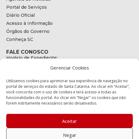
Portal de Serviços
Diário Oficial
Acesso à Informação
Órgãos do Governo
Conheça SC
FALE CONOSCO
Horário de Expediente:
das 08h às 17h de Segunda a Sexta
Gerenciar Cookies
Telefone:
+55 (48) 3664 - 1990
E-mail:
Utilizamos cookies para aprimorar sua experiência de navegação no
secretariaexecutiva@cetran.sc.gov.br
portal de serviços do estado de Santa Catarina. Ao clicar em “Aceitar”,
você concorda com o uso de cookies e terá acesso a todas as
ENDEREÇO
funcionalidades do portal. Ao clicar em "Negar" os cookies que não
Endereço:
forem estritamente necessários serão desativados.
Av. Almirante Tamandaré - 480
Bairro:
Coqueiros, Florianópolis SC
Aceitar
CEP:
88.080-160
Negar