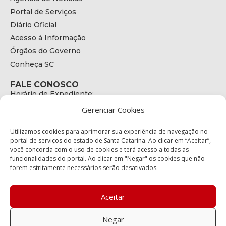
Portal de Serviços
Diário Oficial
Acesso à Informação
Órgãos do Governo
Conheça SC
FALE CONOSCO
Horário de Expediente:
das 08h às 17h de Segunda a Sexta
Gerenciar Cookies
Telefone:
+55 (48) 3664 - 1990
E-mail:
Utilizamos cookies para aprimorar sua experiência de navegação no
secretariaexecutiva@cetran.sc.gov.br
portal de serviços do estado de Santa Catarina. Ao clicar em “Aceitar”,
você concorda com o uso de cookies e terá acesso a todas as
ENDEREÇO
funcionalidades do portal. Ao clicar em "Negar" os cookies que não
Endereço:
forem estritamente necessários serão desativados.
Av. Almirante Tamandaré - 480
Bairro:
Coqueiros, Florianópolis SC
Aceitar
CEP:
88.080-160
Negar