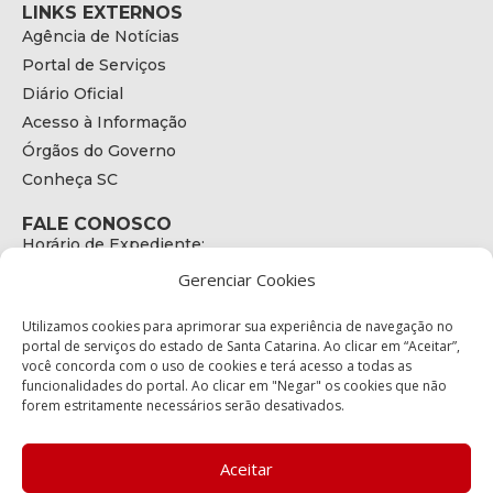
LINKS EXTERNOS
Agência de Notícias
Portal de Serviços
Diário Oficial
Acesso à Informação
Órgãos do Governo
Conheça SC
FALE CONOSCO
Horário de Expediente:
das 08h às 17h de Segunda a Sexta
Gerenciar Cookies
Telefone:
+55 (48) 3664 - 1990
E-mail:
Utilizamos cookies para aprimorar sua experiência de navegação no
secretariaexecutiva@cetran.sc.gov.br
portal de serviços do estado de Santa Catarina. Ao clicar em “Aceitar”,
você concorda com o uso de cookies e terá acesso a todas as
ENDEREÇO
funcionalidades do portal. Ao clicar em "Negar" os cookies que não
Endereço:
forem estritamente necessários serão desativados.
Av. Almirante Tamandaré - 480
Bairro:
Coqueiros, Florianópolis SC
Aceitar
CEP: