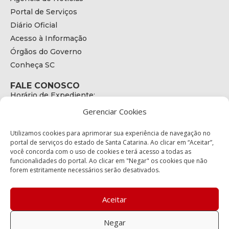
Portal de Serviços
Diário Oficial
Acesso à Informação
Órgãos do Governo
Conheça SC
FALE CONOSCO
Horário de Expediente:
das 08h às 17h de Segunda a Sexta
Gerenciar Cookies
Telefone:
+55 (48) 3664 - 1990
E-mail:
Utilizamos cookies para aprimorar sua experiência de navegação no
secretariaexecutiva@cetran.sc.gov.br
portal de serviços do estado de Santa Catarina. Ao clicar em “Aceitar”,
você concorda com o uso de cookies e terá acesso a todas as
ENDEREÇO
funcionalidades do portal. Ao clicar em "Negar" os cookies que não
Endereço:
forem estritamente necessários serão desativados.
Av. Almirante Tamandaré - 480
Bairro:
Coqueiros, Florianópolis SC
Aceitar
CEP:
88.080-160
Negar